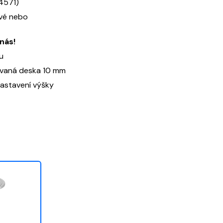
4571)
vé nebo
nás!
u
ovaná deska 10 mm
nastavení výšky