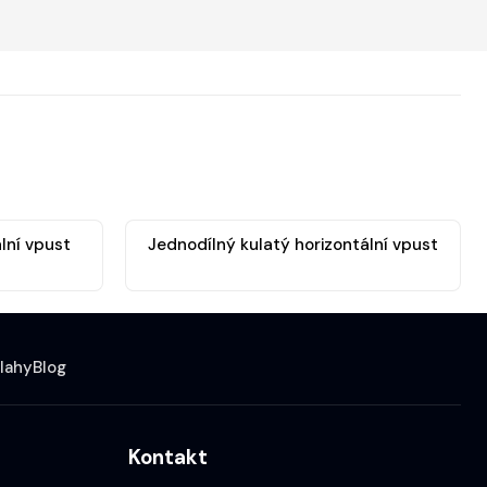
lní vpust
Jednodílný kulatý horizontální vpust
lahy
Blog
Kontakt