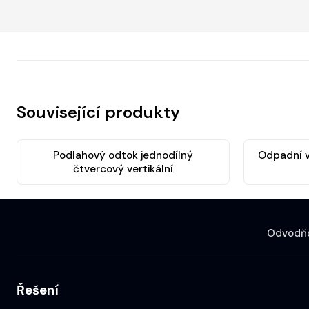
Související produkty
Podlahový odtok jednodílný
Odpadní v
čtvercový vertikální
Odvodňo
Řešení