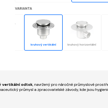
VARIANTA
tvercový
kruhový vertikální
kruhový horizontální
rizontální
 vertikální odtok
, navržený pro náročné průmyslové prostře
farmaceutický průmysl a zpracovatelské závody, kde jsou hygi