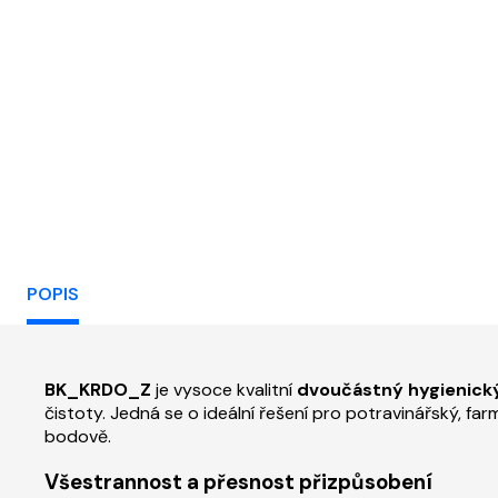
č
čtvercový vertikální
ho
POPIS
BK_KRDO_Z
je vysoce kvalitní
dvoučástný hygienický
čistoty. Jedná se o ideální řešení pro potravinářský, 
bodově.
Všestrannost a přesnost přizpůsobení