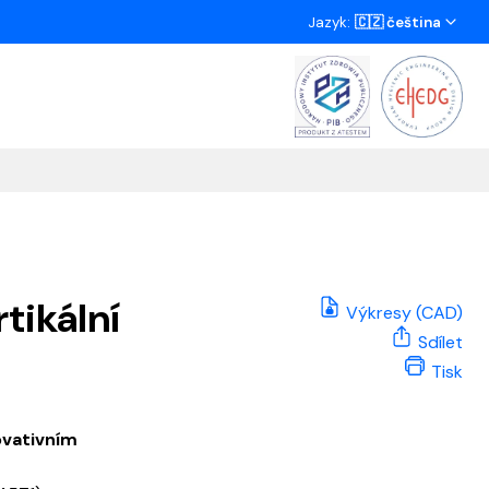
Jazyk:
🇨🇿 čeština
tikální
Výkresy (CAD)
Sdílet
Tisk
ovativním