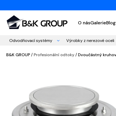
O nás
Galerie
Blog
Odvodňovací systémy
Výrobky z nerezové oceli
B&K GROUP
Profesionální odtoky
Dvoučástný kruhový