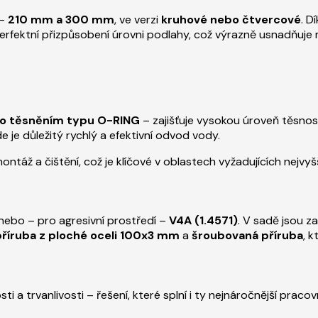
 –
210 mm a 300 mm
, ve verzi
kruhové nebo čtvercové
. D
ektní přizpůsobení úrovni podlahy, což výrazně usnadňuje m
o těsněním typu O-RING
– zajišťuje vysokou úroveň těsnos
e je důležitý rychlý a efektivní odvod vody.
táž a čištění, což je klíčové v oblastech vyžadujících nejvyš
nebo – pro agresivní prostředí –
V4A (1.4571)
. V sadě jsou 
příruba z ploché oceli 100x3 mm
a
šroubovaná příruba
, k
i a trvanlivosti – řešení, které splní i ty nejnáročnější praco