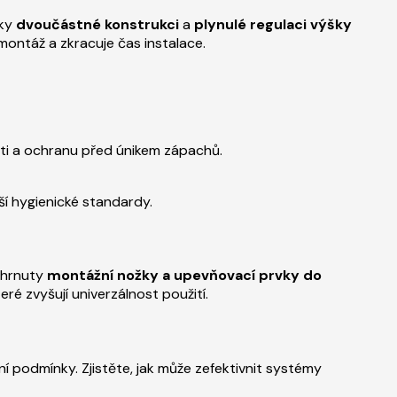
íky
dvoučástné konstrukci
a
plynulé regulaci výšky
ontáž a zkracuje čas instalace.
ti a ochranu před únikem zápachů.
ší hygienické standardy.
zahrnuty
montážní nožky a upevňovací prvky do
teré zvyšují univerzálnost použití.
vní podmínky. Zjistěte, jak může zefektivnit systémy