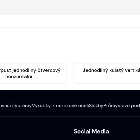
pust jednodílný čtvercový
Jednodílný kulatý vertiká
horizontální
vací systémy
Výrobky z nerezové oceli
Služby
Průmyslové pod
Social Media