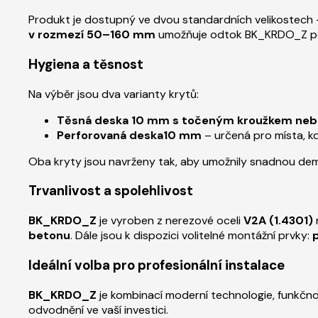
Produkt je dostupný ve dvou standardních velikostech
v rozmezí 50–160 mm
umožňuje odtok BK_KRDO_Z perf
Hygiena a těsnost
Na výběr jsou dva varianty krytů:
Těsná deska 10 mm s točeným kroužkem neb
Perforovaná deska
10 mm
– určená pro místa, kd
Oba kryty jsou navrženy tak, aby umožnily snadnou demon
Trvanlivost a spolehlivost
BK_KRDO_Z
je vyroben z nerezové oceli
V2A (1.4301)
betonu
. Dále jsou k dispozici volitelné montážní prvky:
Ideální volba pro profesionální instalace
BK_KRDO_Z
je kombinací moderní technologie, funkčnost
odvodnění ve vaší investici.