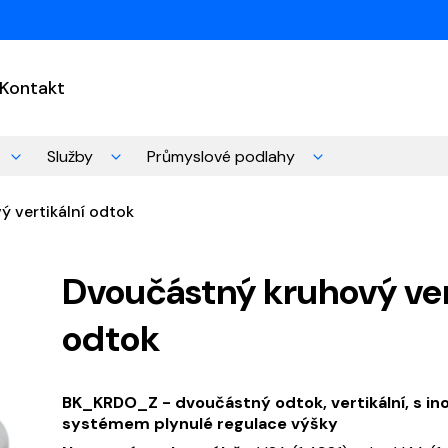
Kontakt
Služby
Průmyslové podlahy
 vertikální odtok
Dvoučástný kruhový ver
odtok
BK_KRDO_Z - dvoučástný odtok, vertikální, s in
systémem plynulé regulace výšky