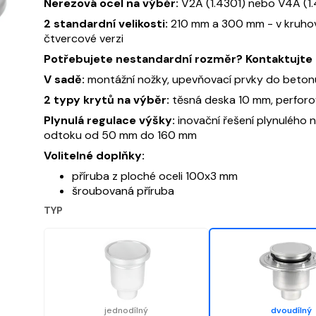
Nerezová ocel na výběr:
V2A (1.4301) nebo V4A (1.
2 standardní velikosti:
210 mm a 300 mm - v kruho
čtvercové verzi
Potřebujete nestandardní rozměr? Kontaktujte 
V sadě:
montážní nožky, upevňovací prvky do beton
2 typy krytů na výběr:
těsná deska 10 mm, perfor
Plynulá regulace výšky:
inovační řešení plynulého 
odtoku od 50 mm do 160 mm
Volitelné doplňky:
příruba z ploché oceli 100x3 mm
šroubovaná příruba
TYP
jednodílný
dvoudílný