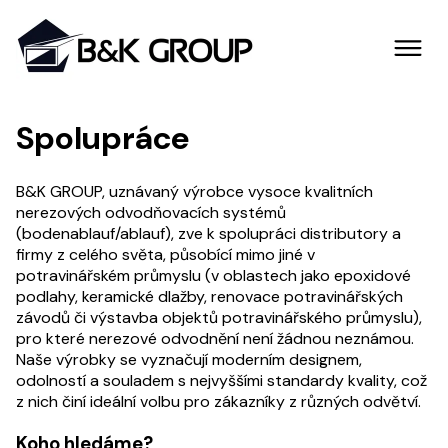
Spolupráce
B&K GROUP, uznávaný výrobce vysoce kvalitních
nerezových odvodňovacích systémů
(bodenablauf/ablauf), zve k spolupráci distributory a
firmy z celého světa, působící mimo jiné v
potravinářském průmyslu (v oblastech jako epoxidové
podlahy, keramické dlažby, renovace potravinářských
závodů či výstavba objektů potravinářského průmyslu),
pro které nerezové odvodnění není žádnou neznámou.
Naše výrobky se vyznačují moderním designem,
odolností a souladem s nejvyššími standardy kvality, což
z nich činí ideální volbu pro zákazníky z různých odvětví.
Koho hledáme?