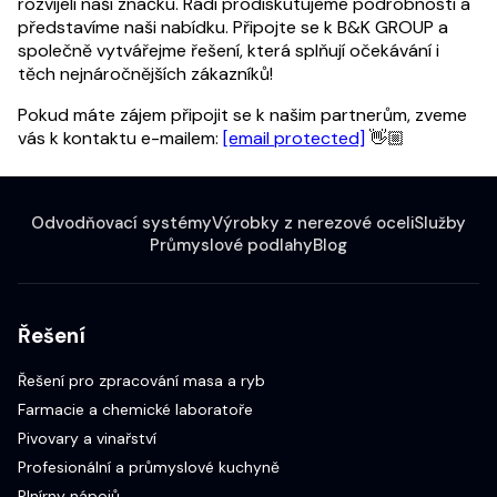
rozvíjeli naši značku. Rádi prodiskutujeme podrobnosti a
představíme naši nabídku. Připojte se k B&K GROUP a
společně vytvářejme řešení, která splňují očekávání i
těch nejnáročnějších zákazníků!
Pokud máte zájem připojit se k našim partnerům, zveme
vás k kontaktu e-mailem:
[email protected]
👋🏼
Odvodňovací systémy
Výrobky z nerezové oceli
Služby
Průmyslové podlahy
Blog
Řešení
Řešení pro zpracování masa a ryb
Farmacie a chemické laboratoře
Pivovary a vinařství
Profesionální a průmyslové kuchyně
Plnírny nápojů