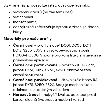
Již v rané fázi procesu lze integrovat operace jako:
vytváření otvorů (se závitem i bez),
vytlačování,
montáž matic,
což výrazně zefektivňuje výrobu a zkracuje dodací
lhůty.
Materiály pro naše profily
Černá ocel
– profily z ocelí DC01, DC03, DD11,
DD12, S235, S355 a vysokopevnostních ocelí
HC180–HC500. Vhodné pro konstrukční, stavební a
průmyslové aplikace.
Černá ocel pozinkovaná
– povrch Z100–Z275,
jakosti DX51, DX52, S250, S320. Zinková vrstva
chrání proti korozi.
Černá ocel povlakovaná
– široká škála barev RAL,
jakosti DX51, S250, S320. Spojuje mechanickou
odolnost s estetickým vzhledem.
Nerezová ocel
– nejvyšší kvalita, odolnost proti
korozi, dlouhá životnost a moderní vzhled.