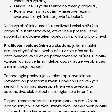
všech fází výroby,
Flexibilita
– rychlá reakce na změny projektu,
Komplexní zpracování
– laserové řezání,
svařování, ohýbání, spojování a balení.
Naše výrobní linky umožňují realizaci i velmi složitých
projektů automatizovaně, efektivně a přesně. Jsme
spolehlivým dodavatelem ocelových profilů pro průmysl.
Profilování válcováním za studena
je kontinuální
proces ohýbání ocelového pásu z role přes sadu
profilovacích válců až do požadovaného průřezu. Profily
vznikají rovnou ve finální délce, což zkracuje výrobní čas
a minimalizuje odpad.
Technologie poskytuje vysokou opakovatelnost,
rozměrovou přesnost a kvalitu povrchu i při velkých
sériích. Profily nacházejí uplatnění ve stavebnictví,
automotive, elektrotechnice, logistice a interiéru.
Disponujeme moderním strojním parkem pro výrobu
jednoduchých i složitých uzavřených i otevřených profilů
z různých tlouštěk a jakostí včetně nerezové oceli.