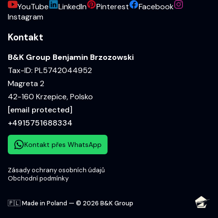
YouTube
LinkedIn
Pinterest
Facebook
Instagram
Kontakt
B&K Group Benjamin Brzozowski
Tax-ID: PL5742044952
Magreta 2
42-160 Krzepice, Polsko
[email protected]
+4915751688334
Kontakt přes WhatsApp
Zásady ochrany osobních údajů
Obchodní podmínky
🇵🇱 Made in Poland — © 2026 B&K Group